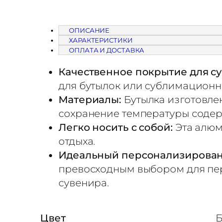
с
т
ОПИСАНИЕ
ХАРАКТЕРИСТИКИ
в
ОПЛАТА И ДОСТАВКА
о
Качественное покрытие для с
т
для бутылок или сублимационно
о
Материалы:
Бутылка изготовлен
в
сохранение температуры соде
а
Легко носить с собой:
Эта алюм
р
отдыха.
а
Идеальный персонализирован
Б
превосходным выбором для пер
у
сувенира.
т
ы
Цвет