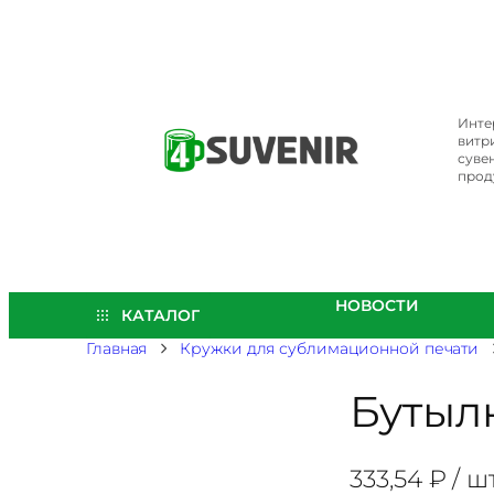
Перейти
к
содержимому
Инте
витр
суве
прод
НОВОСТИ
КАТАЛОГ
Главная
Кружки для сублимационной печати
Бутыл
333,54
₽
/ шт