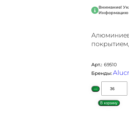
Внимание! Ук
Информацию о
Алюминиева
покрытием,
Арт.:
69510
Alucr
Бренды:
К
—
о
л
В корзину
и
ч
е