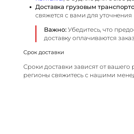
ю
Доставка грузовым транспорт
7
свяжется с вами для уточнения
5
0
Важно:
Убедитесь, что пред
м
доставку оплачиваются зака
л
Срок доставки
А
л
Сроки доставки зависят от вашего
ю
регионы свяжитесь с нашими мен
м
и
н
и
е
в