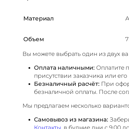
л
к
а
Материал
п
о
Объем
7
д
с
Вы можете выбрать один из двух ва
у
Оплата наличными:
Оплатите п
б
присутствии заказчика или его
л
Безналичный расчёт:
При офор
и
безналичной оплаты. После сог
м
а
Мы предлагаем несколько варианто
ц
Самовывоз из магазина:
Забери
и
Контакты
, в будние дни с 9.00 