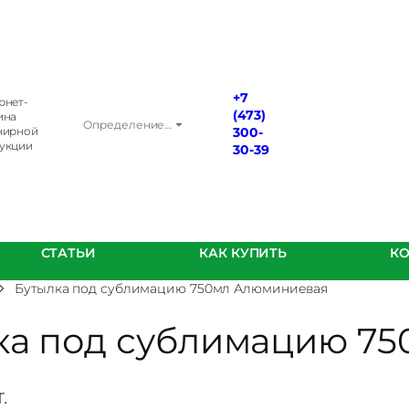
+7
рнет-
(473)
ина
Определение…
нирной
300-
укции
30-39
СТАТЬИ
КАК КУПИТЬ
К
Бутылка под сублимацию 750мл Алюминиевая
ка под сублимацию 7
.