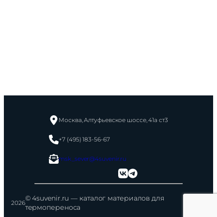
Москва, Алтуфьевское шоссе, 41а ст3
+7 (495) 183-56-67
msk_sever@4suvenir.ru
© 4suvenir.ru — каталог материалов для
2026
термопереноса