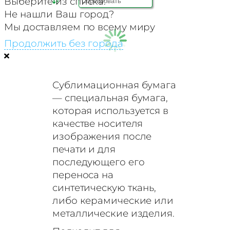
Выберите из списка:
Объем
Не нашли Ваш город?
Размер
Мы доставляем по всему миру
Продолжить без города
Фильтрация по цене
Сублимационная бумага
— специальная бумага,
которая используется в
качестве носителя
изображения после
печати и для
последующего его
переноса на
синтетическую ткань,
либо керамические или
металлические изделия.