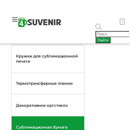
Перейти
к
Главная
Сублимационная бумага
содержимому
Сублимационная бумага
П
о
КАТАЛОГ
Найти
и
с
к
Кружки для сублимационной
т
печати
о
в
а
р
Термотрансферные пленки
о
в
Декоративное оргстекло
Сублимационная бумага