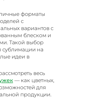
зличные форматы
моделей с
альных вариантов с
ованным блеском и
и. Такой выбор
я сублимации на
елые идеи в
ассмотреть весь
ужек
— как цветных,
 возможностей для
альной продукции.