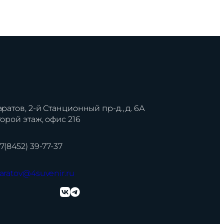
аратов, 2-й Станционный пр-д., д. 6А
торой этаж, офис 216
7(8452) 39-77-37
aratov@4suvenir.ru