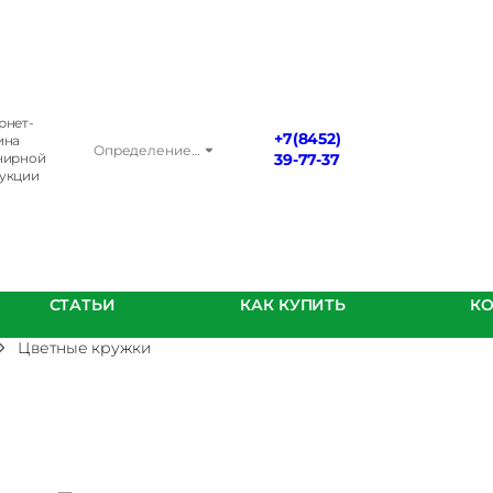
рнет-
+7(8452)
ина
Определение…
нирной
39-77-37
укции
СТАТЬИ
КАК КУПИТЬ
К
Цветные кружки