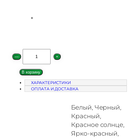
К
—
+
о
л
В корзину
и
ХАРАКТЕРИСТИКИ
ч
ОПЛАТА И ДОСТАВКА
е
с
т
Белый, Черный,
в
Красный,
о
Красное солнце,
т
Ярко-красный,
о