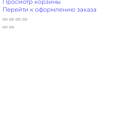
Товары
Просмотр корзины
в
Перейти к оформлению заказа
корзине