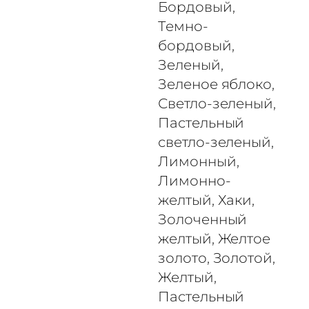
Бордовый,
в
Темно-
а
бордовый,
р
Зеленый,
а
Зеленое яблоко,
Т
е
Светло-зеленый,
р
Пастельный
м
светло-зеленый,
о
Лимонный,
т
Лимонно-
р
желтый, Хаки,
а
Золоченный
н
желтый, Желтое
с
ф
золото, Золотой,
е
Желтый,
р
Пастельный
н