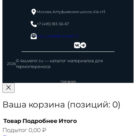
Москва, Алтуфьевское шоссе, 41а ст3
+7 (495) 183-56-67
msk_sever@4suvenir.ru
© 4suvenir.ru — каталог материалов для
2026
термопереноса
Ваша корзина
(позиций: 0)
Товар
Подробнее
Итого
Подытог
0,00 ₽