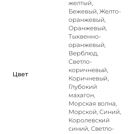
желтый,
а
Бежевый, Желто-
я
оранжевый,
п
Оранжевый,
л
Тыквенно-
е
н
оранжевый,
к
Верблюд,
а
Светло-
P
коричневый,
Цвет
U
Коричневый,
U
Глубокий
R
махагон,
-
Морская волна,
A
Морской, Синий,
D
Королевский
синий, Светло-