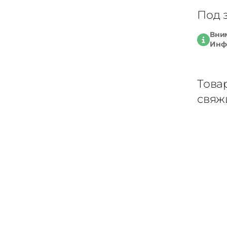
Под 
Вним
Инфо
Това
свяж