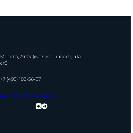
Москва, Алтуфьевское шоссе, 41а
ст3
+7 (495) 183-56-67
msk_sever@4suvenir.ru