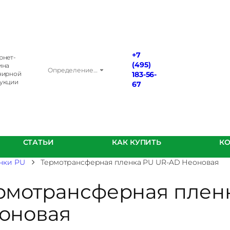
+7
рнет-
(495)
ина
Определение…
нирной
183-56-
укции
67
СТАТЬИ
КАК КУПИТЬ
К
нки PU
Термотрансферная пленка PU UR-AD Неоновая
рмотрансферная плен
оновая