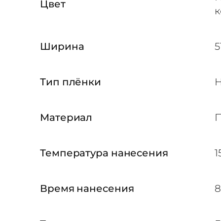
Цвет
к
т
в
о
Ширина
5
т
о
Тип плёнки
Н
в
а
Материал
П
р
а
Т
Температура нанесения
1
е
р
Время нанесения
8
м
о