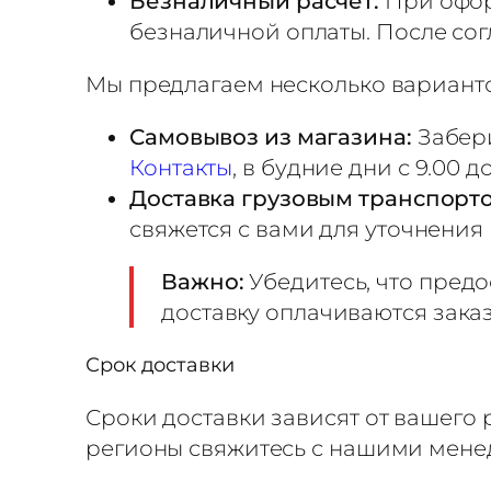
Безналичный расчёт:
При офор
к
безналичной оплаты. После сог
а
P
Мы предлагаем несколько варианто
U
U
Самовывоз из магазина:
Забери
R
Контакты
, в будние дни с 9.00 
Доставка грузовым транспорт
-
свяжется с вами для уточнения
A
D
Важно:
Убедитесь, что пред
Н
доставку оплачиваются зака
е
о
Срок доставки
н
Сроки доставки зависят от вашего
о
регионы свяжитесь с нашими мен
в