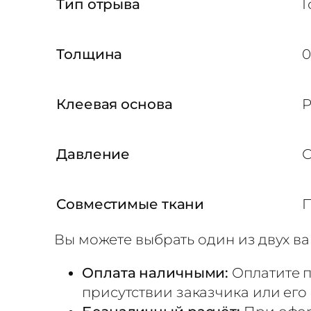
т
Тип отрыва
Г
р
а
Толщина
0
н
с
Клеевая основа
P
ф
е
р
Давление
С
н
а
Совместимые ткани
П
я
п
Вы можете выбрать один из двух ва
л
е
Оплата наличными:
Оплатите п
н
присутствии заказчика или его