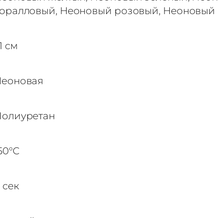
оралловый, Неоновый розовый, Неоновый
1 см
еоновая
олиуретан
50°C
 сек