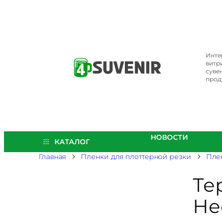
Перейти
к
содержимому
Инте
витр
суве
прод
НОВОСТИ
КАТАЛОГ
Главная
Пленки для плоттерной резки
Пле
Те
Не