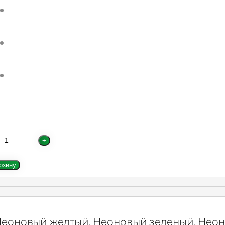
+
рзину
еоновый желтый, Неоновый зеленый, Нео