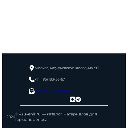
Москва, Алтуфьевское шоссе, 41а ст3
+7 (495) 183-56-67
msk_sever@4suvenir.ru
© 4suvenir.ru — каталог материалов для
2026
термопереноса