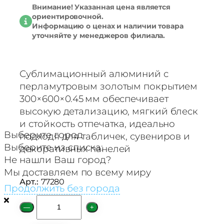
Внимание! Указанная цена является
ориентировочной.
Информацию о ценах и наличии товара
уточняйте у менеджеров филиала.
Сублимационный алюминий с
перламутровым золотым покрытием
300×600×0.45 мм обеспечивает
высокую детализацию, мягкий блеск
и стойкость отпечатка, идеально
Выберите город
подходя для табличек, сувениров и
Выберите из списка:
декоративных панелей
Не нашли Ваш город?
Мы доставляем по всему миру
Арт.:
77280
Продолжить без города
К
—
+
о