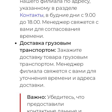
нашего филиала по адресу,
A
указанному в разделе
1
Контакты
, в будние дни с 9.00
0
2
до 18.00. Менеджер свяжется с
вами для согласования
времени.
Доставка грузовым
транспортом:
Закажите
доставку товара грузовым
транспортом. Менеджер
филиала свяжется с вами для
уточнения времени и адреса
доставки.
Важно:
Убедитесь, что
предоставили
контактные данные и