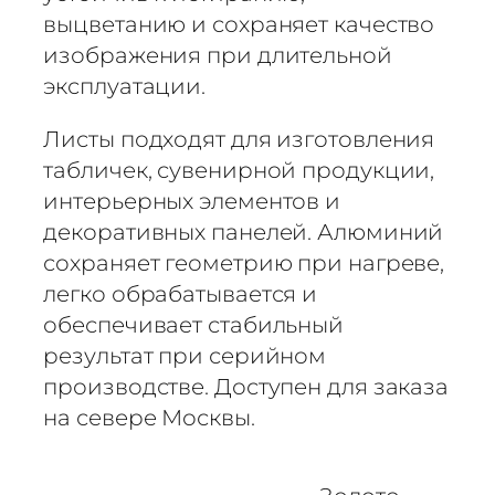
и
выцветанию и сохраняет качество
м
изображения при длительной
а
эксплуатации.
ц
и
Листы подходят для изготовления
о
табличек, сувенирной продукции,
н
н
интерьерных элементов и
ы
декоративных панелей. Алюминий
й
сохраняет геометрию при нагреве,
а
легко обрабатывается и
л
обеспечивает стабильный
ю
результат при серийном
м
производстве. Доступен для заказа
и
на севере Москвы.
н
и
й