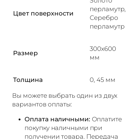
Золото
,
перламутр,
П
Цвет поверхности
Серебро
е
р
перламутр
л
а
300х600
м
Размер
у
мм
т
р
Толщина
0, 45 мм
З
о
Вы можете выбрать один из двух
л
о
вариантов оплаты:
т
о
Оплата наличными:
Оплатите
,
покупку наличными при
3
получении товара. Передача