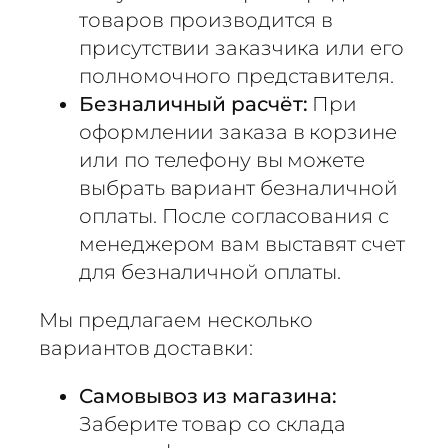
0
товаров производится в
0
присутствии заказчика или его
x
полномочного представителя.
6
Безналичный расчёт:
При
0
оформлении заказа в корзине
0
или по телефону вы можете
x
0
выбрать вариант безналичной
.
оплаты. После согласования с
4
менеджером вам выставят счет
5
для безналичной оплаты.
м
м
Мы предлагаем несколько
S
вариантов доставки:
C
X
Самовывоз из магазина:
-
Заберите товар со склада
S