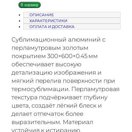
л
В корзину
и
ОПИСАНИЕ
ч
ХАРАКТЕРИСТИКИ
е
ОПЛАТА И ДОСТАВКА
с
т
Сублимационный алюминий с
в
перламутровым золотым
о
покрытием 300×600×0.45 мм
т
обеспечивает высокую
о
детализацию изображения и
в
мягкий перелив поверхности при
а
термосублимации. Перламутровая
р
а
текстура подчёркивает глубину
С
цвета, создаёт лёгкий блеск и
у
делает отпечаток более
б
выразительным. Материал
л
устойчив к истиранию,