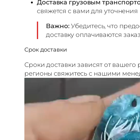
Доставка грузовым транспорт
6
свяжется с вами для уточнения
0
5
Важно:
Убедитесь, что пред
×
доставку оплачиваются зака
1
Срок доставки
0
2
Сроки доставки зависят от вашего
0
регионы свяжитесь с нашими мен