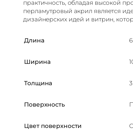
практичность, обладая высокой пр
л
перламутровый акрил является иде
о
дизайнерских идей и витрин, кото
3
м
м
Длина
6
X
K
Ширина
1
T
-
Толщина
3
8
«
С
Поверхность
П
и
р
Цвет поверхности
С
е