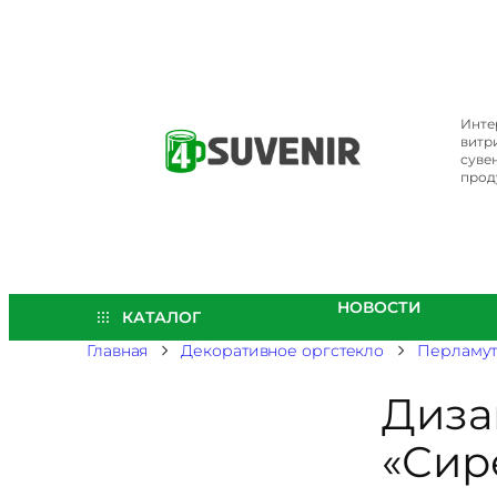
Перейти
к
содержимому
Инте
витр
суве
прод
НОВОСТИ
КАТАЛОГ
Главная
Декоративное оргстекло
Перламут
Диза
«Сир