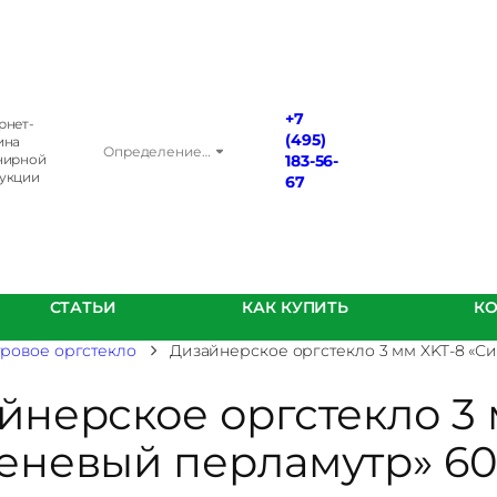
+7
рнет-
(495)
ина
Определение…
нирной
183-56-
укции
67
СТАТЬИ
КАК КУПИТЬ
К
ровое оргстекло
Дизайнерское оргстекло 3 мм XKT-8 «С
йнерское оргстекло 3 
еневый перламутр» 60