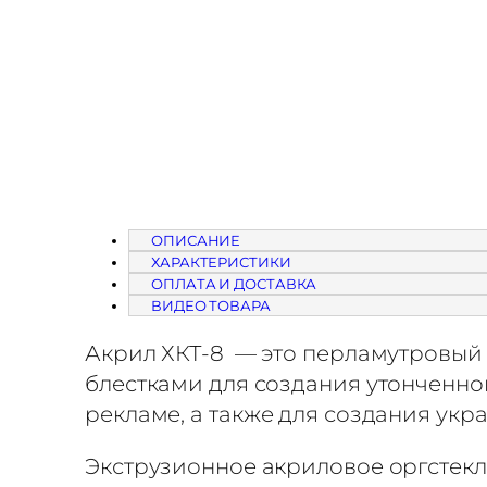
й
н
е
р
с
к
о
е
ОПИСАНИЕ
ХАРАКТЕРИСТИКИ
о
ОПЛАТА И ДОСТАВКА
р
ВИДЕО ТОВАРА
г
Акрил ХКТ-8 — это перламутровый
с
блестками для создания утонченног
т
рекламе, а также для создания укр
е
Экструзионное акриловое оргстекло
к