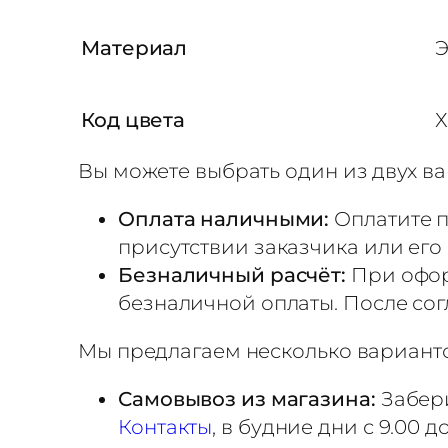
н
е
Материал
Э
в
ы
Код цвета
Х
й
п
Вы можете выбрать один из двух ва
е
Оплата наличными:
Оплатите п
р
присутствии заказчика или его
л
Безналичный расчёт:
При офор
а
безналичной оплаты. После сог
м
у
Мы предлагаем несколько варианто
т
Самовывоз из магазина:
Забери
р
Контакты
, в будние дни с 9.00 
»