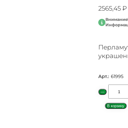
2565,45
₽
Внимание!
Информаци
Перламут
украшен
Арт.:
61995
К
—
о
л
В корзину
и
ч