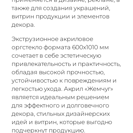
а
также для создания украшений,
Д
витрин продукции и элементов
и
з
декора.
а
Экструзионное акриловое
й
н
оргстекло формата 600х1010 мм
е
сочетает в себе эстетическую
р
привлекательность и практичность,
с
обладая высокой прочностью,
к
устойчивостью к повреждениям и
о
легкостью ухода. Акрил «Жемчуг»
е
является идеальным решением
о
для эффектного и долговечного
р
г
декора, стильных дизайнерских
с
идей и витрин, которые выгодно
т
подчеркнут продукцию.