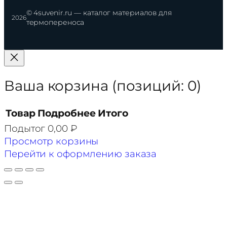
© 4suvenir.ru — каталог материалов для
2026
термопереноса
Ваша корзина
(позиций: 0)
Товар
Подробнее
Итого
Подытог
0,00 ₽
Товары
Просмотр корзины
в
Перейти к оформлению заказа
корзине