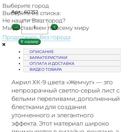
Выберите город
Арт.:
60252
Выберите из списка:
Не нашли Ваш город?
К
Мы доставляем по всему миру
—
+
о
Продолжить без города
л
В корзину
и
ОПИСАНИЕ
ч
ХАРАКТЕРИСТИКИ
е
ОПЛАТА И ДОСТАВКА
с
ВИДЕО ТОВАРА
т
Акрил ХК-9 цвета «Жемчуг» — это
в
о
непрозрачный светло-серый лист с
т
белыми переливами, дополненный
о
блестками для создания
в
утонченного и элегантного
а
эффекта. Этот материал широко
р
применяется в дизайне, рекламе, а