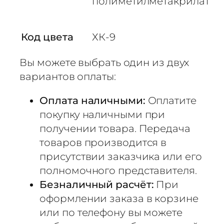
полиметилметакрилат
-
9
«
Код цвета
ХК-9
Ж
е
Вы можете выбрать один из двух
м
вариантов оплаты:
ч
у
Оплата наличными:
Оплатите
г
покупку наличными при
»
получении товара. Передача
6
товаров производится в
0
0
присутствии заказчика или его
×
полномочного представителя.
1
Безналичный расчёт:
При
0
оформлении заказа в корзине
1
или по телефону вы можете
0