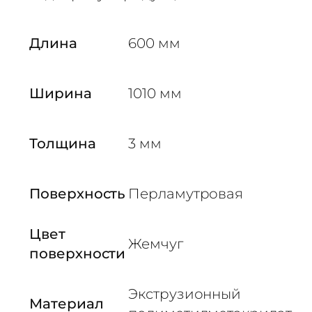
е
к
л
Длина
600 мм
о
3
м
Ширина
1010 мм
м
п
Толщина
3 мм
е
р
л
Поверхность
Перламутровая
а
м
у
Цвет
Жемчуг
т
поверхности
р
X
Экструзионный
K
Материал