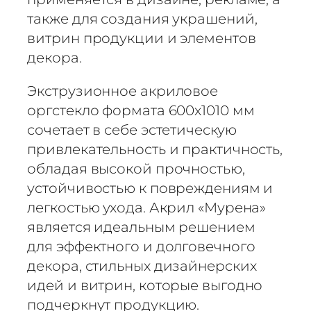
а
также для создания украшений,
Д
витрин продукции и элементов
и
з
декора.
а
Экструзионное акриловое
й
н
оргстекло формата 600х1010 мм
е
сочетает в себе эстетическую
р
привлекательность и практичность,
с
обладая высокой прочностью,
к
устойчивостью к повреждениям и
о
легкостью ухода. Акрил «Мурена»
е
является идеальным решением
о
для эффектного и долговечного
р
г
декора, стильных дизайнерских
с
идей и витрин, которые выгодно
т
подчеркнут продукцию.