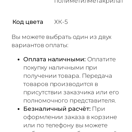
полиметилметакрилат
-
5
«
Код цвета
ХК-5
М
у
Вы можете выбрать один из двух
р
вариантов оплаты:
е
н
Оплата наличными:
Оплатите
а
покупку наличными при
»
получении товара. Передача
6
товаров производится в
0
0
присутствии заказчика или его
×
полномочного представителя.
1
Безналичный расчёт:
При
0
оформлении заказа в корзине
1
или по телефону вы можете
0