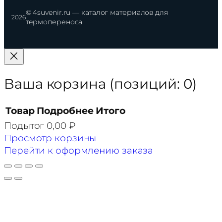
© 4suvenir.ru — каталог материалов для
2026
термопереноса
Ваша корзина
(позиций: 0)
Товар
Подробнее
Итого
Подытог
0,00 ₽
Товары
Просмотр корзины
в
Перейти к оформлению заказа
корзине