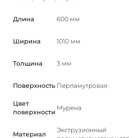
е
к
л
Длина
600 мм
о
3
м
Ширина
1010 мм
м
п
Толщина
3 мм
е
р
л
Поверхность
Перламутровая
а
м
у
Цвет
Мурена
т
поверхности
р
X
Экструзионный
K
Материал