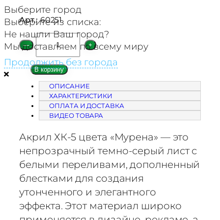
Выберите город
Арт.:
60251
Выберите из списка:
Не нашли Ваш город?
К
Мы доставляем по всему миру
—
+
о
Продолжить без города
л
В корзину
и
ОПИСАНИЕ
ч
ХАРАКТЕРИСТИКИ
е
ОПЛАТА И ДОСТАВКА
с
ВИДЕО ТОВАРА
т
Акрил ХК-5 цвета «Мурена» — это
в
о
непрозрачный темно-серый лист с
т
белыми переливами, дополненный
о
блестками для создания
в
утонченного и элегантного
а
эффекта. Этот материал широко
р
применяется в дизайне, рекламе, а