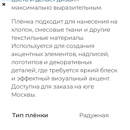
р
максимально выразительным.
а
н
Плёнка подходит для нанесения на
с
хлопок, смесовые ткани и другие
ф
е
текстильные материалы.
р
Используется для создания
н
акцентных элементов, надписей,
а
логотипов и декоративных
я
деталей, где требуется яркий блеск
п
и эффектный визуальный акцент.
л
Доступна для заказа на юге
е
Москвы.
н
к
а
Тип плёнки
Радужная
Г
л