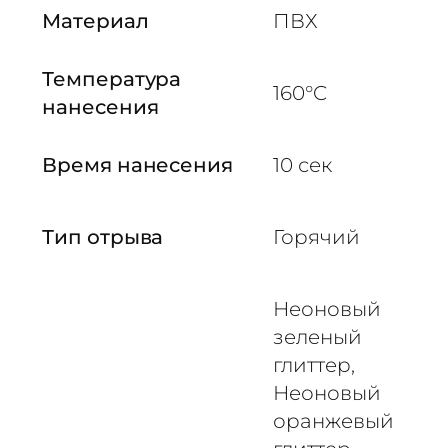
и
Материал
ПВХ
т
т
Температура
е
160°C
р
нанесения
н
а
Время нанесения
10 сек
я
G
L
Тип отрыва
Горячий
I
T
T
Неоновый
E
зеленый
R
глиттер,
Р
Неоновый
а
оранжевый
д