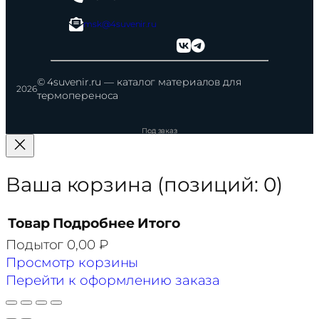
msk@4suvenir.ru
© 4suvenir.ru — каталог материалов для
2026
термопереноса
Ваша корзина
(позиций: 0)
Товар
Подробнее
Итого
Подытог
0,00 ₽
Товары
Просмотр корзины
в
Перейти к оформлению заказа
корзине