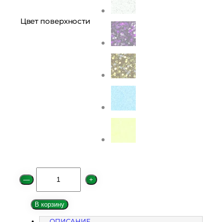
Цвет поверхности
К
—
+
о
л
В корзину
и
ОПИСАНИЕ