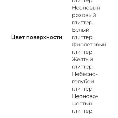
глиттер,
у
Неоновый
ж
розовый
н
а
глиттер,
я
Белый
Цвет поверхности
глиттер,
Фиолетовый
глиттер,
Желтый
глиттер,
Небесно-
голубой
глиттер,
Неоново-
желтый
глиттер