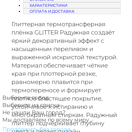
ч
ХАРАКТЕРИСТИКИ
е
ОПЛАТА И ДОСТАВКА
с
т
Глиттерная термотрансферная
в
плёнка GLITTER Радужная создаёт
о
яркий декоративный эффект с
т
насыщенным переливом и
о
выраженной искристой текстурой.
в
Материал обеспечивает чёткие
а
края при плоттерной резке,
р
а
равномерно плавится при
Т
термопереносе и формирует
е
Выберите город
плотное блестящее покрытие,
р
Выберите из списка:
устойчивое к истиранию и
м
Не нашли Ваш город?
многократным стиркам. Радужный
о
Мы доставляем по всему миру
глиттер подчёркивает глубину
т
Продолжить без города
цвета и делает дизайн