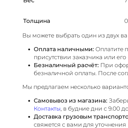
Вес
7
о
/
Толщина
0
С
е
Вы можете выбрать один из двух ва
р
е
Оплата наличными:
Оплатите п
б
присутствии заказчика или его
р
Безналичный расчёт:
При офор
о
безналичной оплаты. После сог
P
Мы предлагаем несколько варианто
U
S
Самовывоз из магазина:
Забери
1
Контакты
, в будние дни с 9.00 
6
Доставка грузовым транспорт
свяжется с вами для уточнения