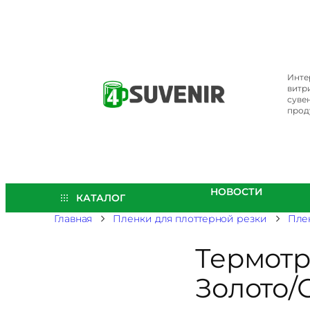
Перейти
к
содержимому
Инте
витр
суве
прод
НОВОСТИ
КАТАЛОГ
Главная
Пленки для плоттерной резки
Пле
Термотр
Золото/