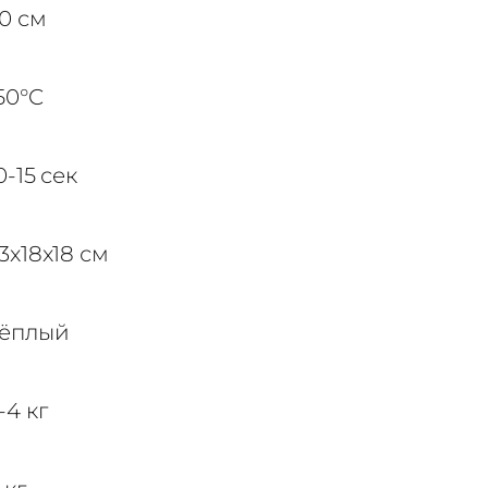
0 см
50°C
0-15 сек
3x18x18 см
ёплый
-4 кг