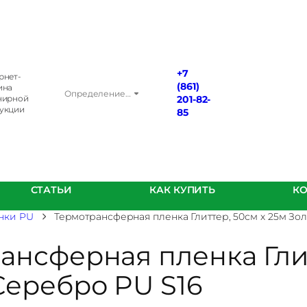
+7
рнет-
(861)
ина
Определение…
нирной
201-82-
укции
85
СТАТЬИ
КАК КУПИТЬ
К
нки PU
Термотрансферная пленка Глиттер, 50см x 25м Зо
ансферная пленка Глит
Серебро PU S16