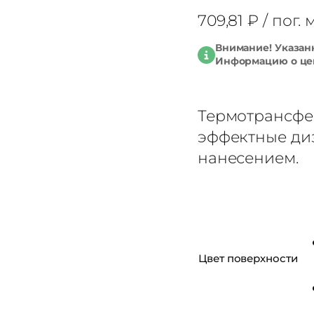
709,81
₽
/ пог. 
Внимание! Указан
Информацию о цен
Термотрансфер
эффектные ди
нанесением.
Цвет поверхности