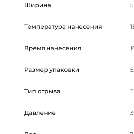
р
Ширина
5
,
5
Температура нанесения
1
0
с
Время нанесения
1
м
x
2
Размер упаковки
5
5
м
Тип отрыва
Т
З
о
л
Давление
3
о
т