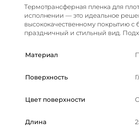
н
Термотрансферная пленка для плот
а
исполнении — это идеальное решен
я
высококачественному покрытию с б
п
праздничный и стильный вид. Подх
л
е
Материал
П
н
к
Поверхность
Г
а
Г
л
Цвет поверхности
С
и
т
Длина
2
т
е