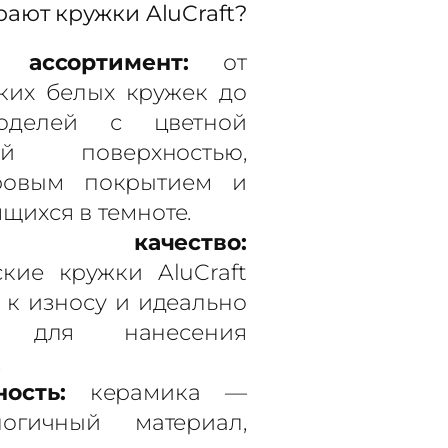
ают кружки AluCraft?
 ассортимент:
от
ких белых кружек до
оделей с цветной
ней поверхностью,
ровым покрытием и
щихся в темноте.
ое качество:
кие кружки AluCraft
 к износу и идеально
т для нанесения
.
ость:
керамика —
огичный материал,