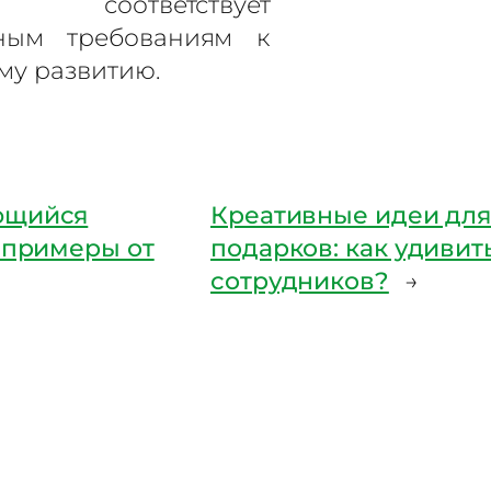
й соответствует
ным требованиям к
му развитию.
ющийся
Креативные идеи дл
 примеры от
подарков: как удивит
сотрудников?
→