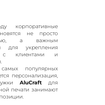
ду корпоративные
новятся не просто
стью, а важным
ом для укрепления
 с клиентами и
.
самых популярных
ется персонализация,
ружки
AluCraft
для
ной печати занимают
позиции.