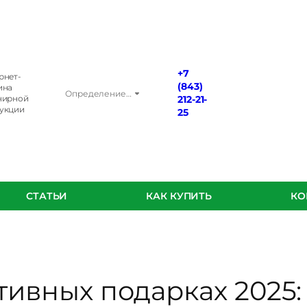
+7
рнет-
(843)
ина
Определение…
нирной
212-21-
укции
25
СТАТЬИ
КАК КУПИТЬ
КО
тивных подарках 2025