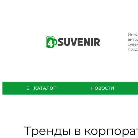
Перейти
к
содержимому
Инте
витр
суве
прод
КАТАЛОГ
НОВОСТИ
Тренды в корпора