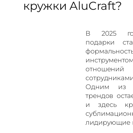
кружки AluCraft?
В 2025 го
подарки ста
формально
инструмент
отношений
сотрудниками
Одним из 
трендов оста
и здесь к
сублимацион
лидирующие 