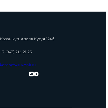
Казань ул. Аделя Кутуя 124б
+7 (843) 212-21-25
kazan@4suvenir.ru