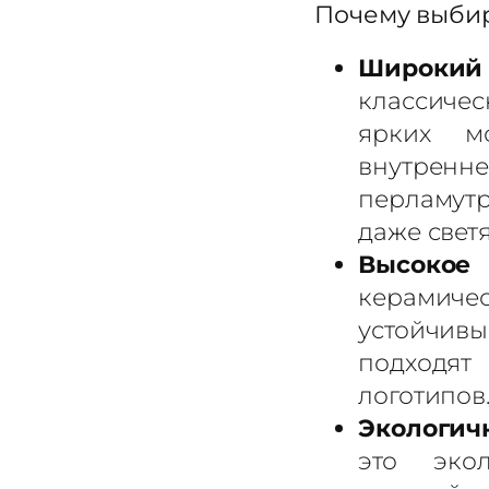
Почему выбир
Широкий
классичес
ярких м
внутрен
перламут
даже светя
Высок
керамичес
устойчивы
подходя
логотипов
Экологичн
это экол