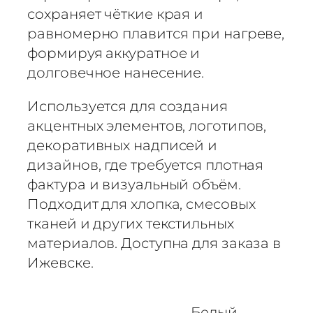
м
сохраняет чёткие края и
о
равномерно плавится при нагреве,
т
формируя аккуратное и
р
долговечное нанесение.
а
н
Используется для создания
с
акцентных элементов, логотипов,
ф
е
декоративных надписей и
р
дизайнов, где требуется плотная
н
фактура и визуальный объём.
а
Подходит для хлопка, смесовых
я
тканей и других текстильных
п
материалов. Доступна для заказа в
л
Ижевске.
е
н
к
Белый,