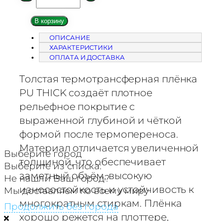
о
л
В корзину
и
ОПИСАНИЕ
ч
ХАРАКТЕРИСТИКИ
е
ОПЛАТА И ДОСТАВКА
с
т
Толстая термотрансферная плёнка
в
PU THICK создаёт плотное
о
рельефное покрытие с
т
выраженной глубиной и чёткой
о
формой после термопереноса.
в
Материал отличается увеличенной
а
Выберите город
толщиной, что обеспечивает
р
Выберите из списка:
а
заметный объём, высокую
Не нашли Ваш город?
Т
износостойкость и устойчивость к
Мы доставляем по всему миру
е
многократным стиркам. Плёнка
Продолжить без города
р
хорошо режется на плоттере,