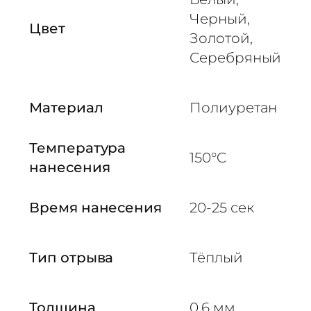
а
Черный,
Т
Цвет
Золотой,
о
Серебряный
л
с
т
Материал
Полиуретан
а
я
P
Температура
150°C
U
нанесения
T
H
Время нанесения
20-25 сек
I
C
K
Тип отрыва
Тёплый
Толщина
0,6 мм