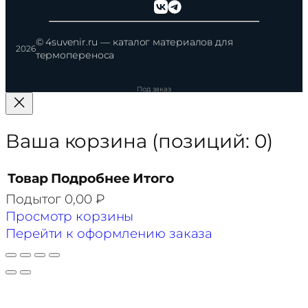
© 4suvenir.ru — каталог материалов для
2026
термопереноса
Ваша корзина
(позиций: 0)
Товар
Подробнее
Итого
Подытог
0,00 ₽
Товары
Просмотр корзины
в
Перейти к оформлению заказа
корзине