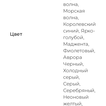
а
волна,
я
Морская
9
волна,
9
Королевский
0
синий, Ярко-
5
Цвет
голубой,
M
Маджента,
A
Фиолетовый,
D
Аврора
Черный,
Холодный
серый,
Серый,
Серебряный,
Неоновый
желтый,