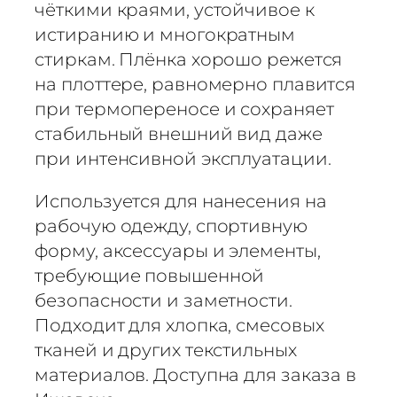
а
чёткими краями, устойчивое к
Т
истиранию и многократным
е
стиркам. Плёнка хорошо режется
р
на плоттере, равномерно плавится
м
при термопереносе и сохраняет
о
стабильный внешний вид даже
т
при интенсивной эксплуатации.
р
а
Используется для нанесения на
н
рабочую одежду, спортивную
с
форму, аксессуары и элементы,
ф
е
требующие повышенной
р
безопасности и заметности.
н
Подходит для хлопка, смесовых
а
тканей и других текстильных
я
материалов. Доступна для заказа в
п