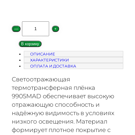
К
—
+
о
л
В корзину
и
ОПИСАНИЕ
ч
ХАРАКТЕРИСТИКИ
е
ОПЛАТА И ДОСТАВКА
с
т
Светоотражающая
в
термотрансферная плёнка
о
9905MAD обеспечивает высокую
т
отражающую способность и
о
надёжную видимость в условиях
в
низкого освещения. Материал
а
формирует плотное покрытие с
р