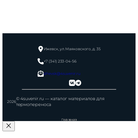
Ижевск, ул. Маяковского, д. 35
+7 (341) 233-04-56
izhevsk@4suvenir.ru
© 4suvenir.ru — каталог материалов для
2026
термопереноса