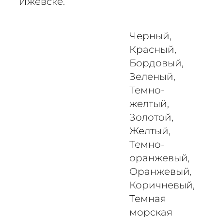
Ижевске.
л
е
н
Черный,
к
Красный,
а
Бордовый,
С
Зеленый,
в
Темно-
е
т
желтый,
о
Золотой,
о
Желтый,
т
Темно-
р
оранжевый,
а
Оранжевый,
ж
Коричневый,
а
Темная
ю
щ
морская